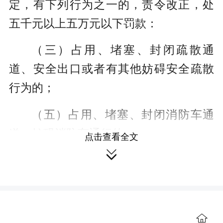
定，有下列行为之一的，责令改正，处
五千元以上五万元以下罚款：
（三）占用、堵塞、封闭疏散通
道、安全出口或者有其他妨碍安全疏散
行为的；
（五）占用、堵塞、封闭消防车通
道，妨碍消防车通行的；
点击查看全文

（六）人员密集场所门窗设置影响
逃生和灭火救援障碍物的。
有第三项、第五项、第六项行为，
